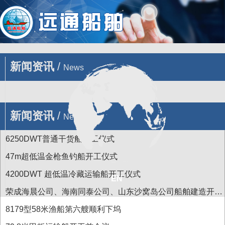
您的位置 : 首页
/
新闻
/
企业新闻
/
荣成12艘拖网渔船昨开赴大西洋渔
场进行捕捞生产
新闻资讯
/
News
新闻资讯
/
News
6250DWT普通干货船开工仪式
47m超低温金枪鱼钓船开工仪式
4200DWT 超低温冷藏运输船开工仪式
EN
荣成海晨公司、海南同泰公司、山东沙窝岛公司船舶建造开工
前会议
8179型58米渔船第六艘顺利下坞