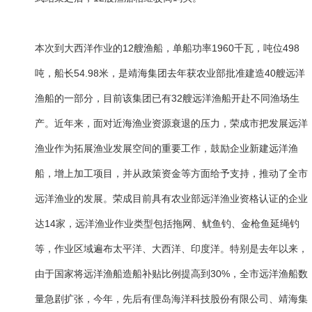
本次到大西洋作业的12艘渔船，单船功率1960千瓦，吨位498
吨，船长54.98米，是靖海集团去年获农业部批准建造40艘远洋
渔船的一部分，目前该集团已有32艘远洋渔船开赴不同渔场生
产。近年来，面对近海渔业资源衰退的压力，荣成市把发展远洋
渔业作为拓展渔业发展空间的重要工作，鼓励企业新建远洋渔
船，增上加工项目，并从政策资金等方面给予支持，推动了全市
远洋渔业的发展。荣成目前具有农业部远洋渔业资格认证的企业
达14家，远洋渔业作业类型包括拖网、鱿鱼钓、金枪鱼延绳钓
等，作业区域遍布太平洋、大西洋、印度洋。特别是去年以来，
由于国家将远洋渔船造船补贴比例提高到30%，全市远洋渔船数
量急剧扩张，今年，先后有俚岛海洋科技股份有限公司、靖海集