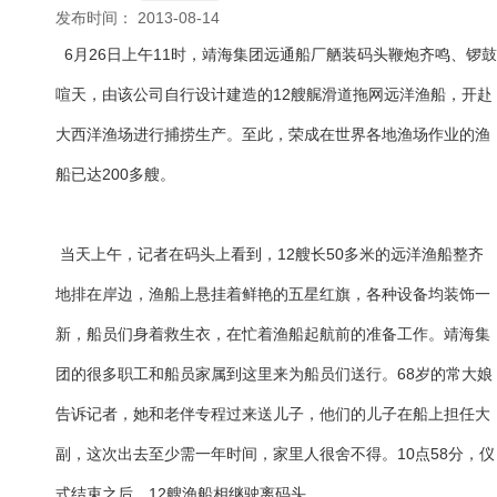
发布时间： 2013-08-14
6月26日上午11时，靖海集团远通船厂舾装码头鞭炮齐鸣、锣鼓
喧天，由该公司自行设计建造的12艘艉滑道拖网远洋渔船，开赴
大西洋渔场进行捕捞生产。至此，荣成在世界各地渔场作业的渔
船已达200多艘。
当天上午，记者在码头上看到，12艘长50多米的远洋渔船整齐
地排在岸边，渔船上悬挂着鲜艳的五星红旗，各种设备均装饰一
新，船员们身着救生衣，在忙着渔船起航前的准备工作。靖海集
团的很多职工和船员家属到这里来为船员们送行。68岁的常大娘
告诉记者，她和老伴专程过来送儿子，他们的儿子在船上担任大
副，这次出去至少需一年时间，家里人很舍不得。10点58分，仪
式结束之后，12艘渔船相继驶离码头。