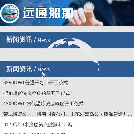
您的位置 : 首页
/
新闻
/
企业新闻
/
47m超低温金枪鱼钓船开工仪式
新闻资讯
/
News
新闻资讯
/
News
6250DWT普通干货船开工仪式
47m超低温金枪鱼钓船开工仪式
4200DWT 超低温冷藏运输船开工仪式
EN
荣成海晨公司、海南同泰公司、山东沙窝岛公司船舶建造开工
前会议
8179型58米渔船第六艘顺利下坞