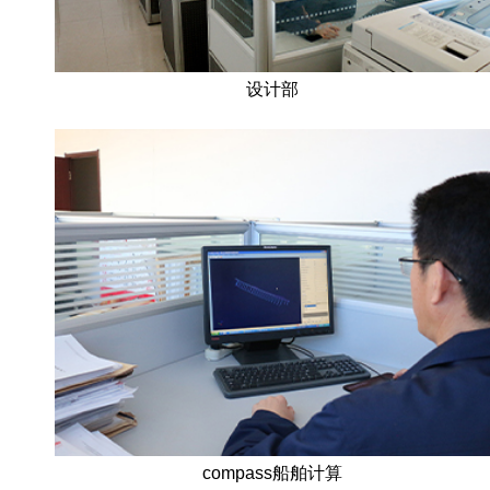
设计部
compass船舶计算