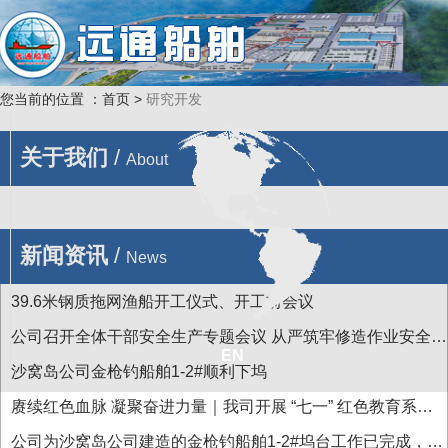
您当前的位置 ：首页
>
研究开发
关于我们
/
About
新闻资讯
/
News
39.6米钢质拖网渔船开工仪式、开工前会议
公司召开全体干部安全生产专题会议 从严筑牢修造作业安全防
EN
线
沙窝岛公司金枪钓船舶1-2#顺利下坞
赓续红色血脉 凝聚奋进力量｜我司开展 “七一” 红色教育系列
主题活动
公司为沙窝岛公司建造的金枪钓船舶1-2#坞台工作已完成，近