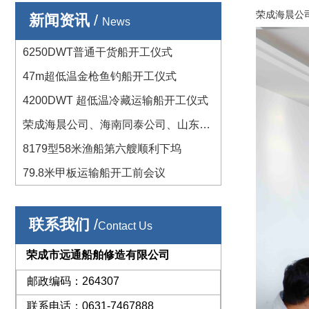
荣成海晨公
新闻资讯
/
News
6250DWT普通干货船开工仪式
47m超低温金枪鱼钓船开工仪式
4200DWT 超低温冷藏运输船开工仪式
荣成海晨公司、海南同泰公司、山东沙
窝岛公司船舶建造开工前会议
8179型58米渔船第六艘顺利下坞
79.8米甲板运输船开工前会议
联系我们
/
Contact Us
荣成市远通船舶修造有限公司
邮政编码：264307
联系电话：0631-7467888