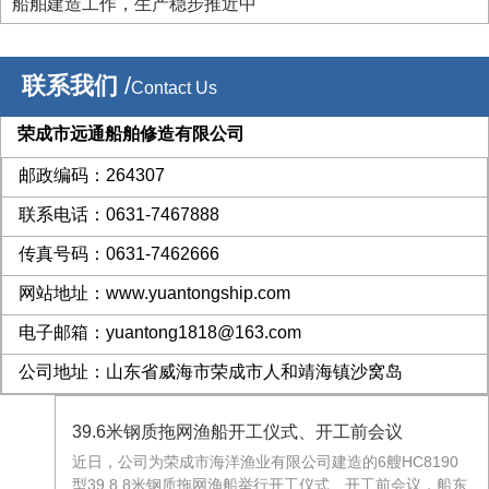
日下坞。
船舶建造工作，生产稳步推近中
联系我们
/
Contact Us
荣成市远通船舶修造有限公司
邮政编码：264307
联系电话：0631-7467888
传真号码：0631-7462666
网站地址：www.yuantongship.com
电子邮箱：yuantong1818@163.com
公司地址：山东省威海市荣成市人和靖海镇沙窝岛
39.6米钢质拖网渔船开工仪式、开工前会议
近日，公司为荣成市海洋渔业有限公司建造的6艘HC8190
型39.8.8米钢质拖网渔船举行开工仪式、开工前会议，船东