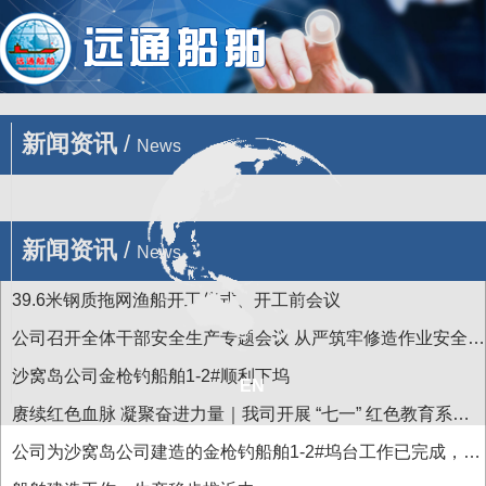
您的位置 : 首页
/
新闻
新闻资讯
/
News
新闻资讯
/
News
39.6米钢质拖网渔船开工仪式、开工前会议
公司召开全体干部安全生产专题会议 从严筑牢修造作业安全防
线
沙窝岛公司金枪钓船舶1-2#顺利下坞
EN
赓续红色血脉 凝聚奋进力量｜我司开展 “七一” 红色教育系列
主题活动
公司为沙窝岛公司建造的金枪钓船舶1-2#坞台工作已完成，近