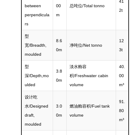
41
between
00
总吨位/Total tonno
2t
perpendicula
m
rs
型
8.6
12
宽/Breadth,
净吨位/Net tonno
0m
3t
moulded
型
淡水舱容
40.
3.8
深/Depth,mo
积/Freshwater cabin
00
0m
ulded
volume
m³
设计吃
91.
水/Designed
3.0
燃油舱容积/Fuel tank
80
draft,
0m
volume
m³
moulded