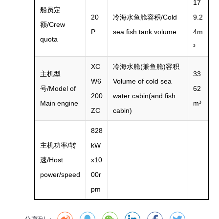
17
船员定
20
冷海水鱼舱容积/Cold
9.2
额/Crew
P
sea fish tank volume
4m
quota
³
XC
冷海水舱(兼鱼舱)容积
主机型
33.
W6
Volume of cold sea
号/Model of
62
200
water cabin(and fish
Main engine
m³
ZC
cabin)
828
主机功率/转
kW
速/Host
x10
power/speed
00r
pm