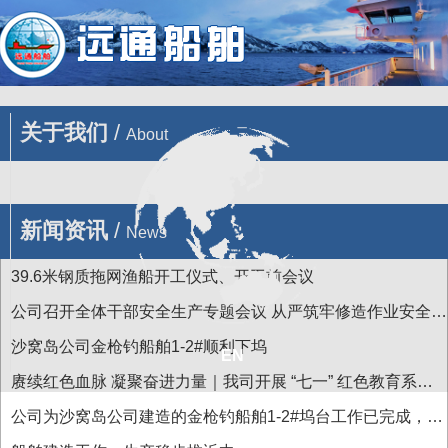
您的位置 : 首页
/
产品
/
货运船舶
/
48.5米冷海水运输船
关于我们
/
About
新闻资讯
/
News
39.6米钢质拖网渔船开工仪式、开工前会议
公司召开全体干部安全生产专题会议 从严筑牢修造作业安全防
线
沙窝岛公司金枪钓船舶1-2#顺利下坞
EN
赓续红色血脉 凝聚奋进力量｜我司开展 “七一” 红色教育系列
主题活动
公司为沙窝岛公司建造的金枪钓船舶1-2#坞台工作已完成，近