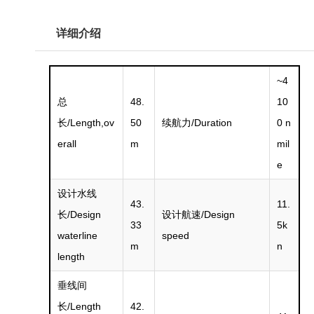
详细介绍
~4
总
48.
10
长/Length,ov
50
续航力/Duration
0 n
erall
m
mil
e
设计水线
43.
11.
长/Design
设计航速/Design
33
5k
waterline
speed
m
n
length
垂线间
长/Length
42.