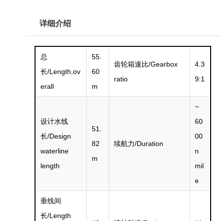
详细介绍
总
55.
齿轮箱速比/Gearbox
4.3
长/Length,ov
60
ratio
9:1
erall
m
~
设计水线
60
51.
长/Design
00
82
续航力/Duration
waterline
n
m
length
mil
e
垂线间
长/Length