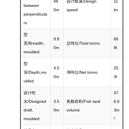
48.
设计航速/Design
11
between
0m
speed
kn
perpendicula
rs
型
9.8
66
宽/Breadth,
总吨位/Total tonno
0m
8t
moulded
型
4.5
25
深/Depth,mo
净吨位/Net tonno
0m
3t
ulded
设计吃
47
水/Designed
3.5
鱼舱容积/Fish tank
6.6
draft,
0m
volume
3m
moulded
³