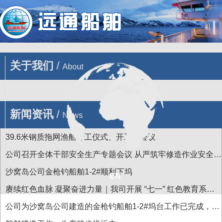
您的位置 : 首页
/
产品
/
渔业船舶
/
55.6m灯光罩网诱鱼船
关于我们
/
About
新闻资讯
/
News
39.6米钢质拖网渔船开工仪式、开工前会议
公司召开全体干部安全生产专题会议 从严筑牢修造作业安全防
线
沙窝岛公司金枪钓船舶1-2#顺利下坞
EN
赓续红色血脉 凝聚奋进力量｜我司开展 “七一” 红色教育系列
主题活动
公司为沙窝岛公司建造的金枪钓船舶1-2#坞台工作已完成，近