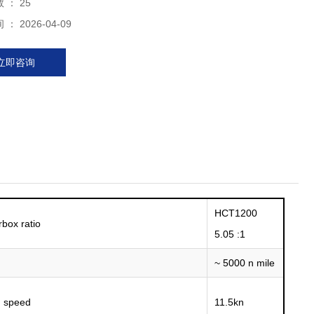
数 ：
25
： 2026-04-09
立即咨询
HCT1200
x ratio
5.05 :1
~ 5000 n mile
 speed
11.5kn