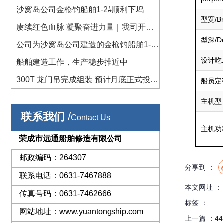
严筑牢修造作业安全防线
沙窝岛公司金枪钓船舶1-2#顺利下坞
型宽/Br
赓续红色血脉 凝聚奋进力量｜我司开展
型深/De
“七一” 红色教育系列主题活动
公司为沙窝岛公司建造的金枪钓船舶1-
设计吃水/
2#坞台工作已完成，近日下坞。
船舶建造工作，生产稳步推近中
300T 龙门吊完成组装 预计月底正式投入
船员定额/
使用 120T 龙门吊启动南移搬迁
主机型号/
联系我们
/
Contact Us
主机功率/
荣成市远通船舶修造有限公司
邮政编码：264307
分享到 ：
联系电话：0631-7467888
本文网址 ： htt
传真号码：0631-7462666
标签 ：
网站地址：www.yuantongship.com
上一篇 ：
4