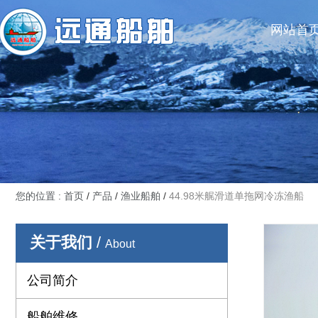
网站首
您的位置 : 首页
/
产品
/
渔业船舶
/
44.98米艉滑道单拖网冷冻渔船
关于我们
/
About
公司简介
船舶维修