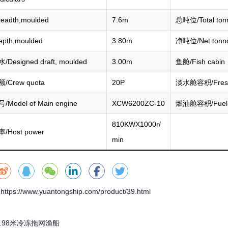
eadth,moulded
7.6m
总吨位/Total ton
pth,moulded
3.80m
净吨位/Net tonn
Designed draft, moulded
3.00m
鱼舱/Fish cabin
Crew quota
20P
淡水舱容积/Freshw
Model of Main engine
XCW6200ZC-10
燃油舱容积/Fuel t
810KWX1000r/
Host power
min
ps://www.yuantongship.com/product/39.html
4.98米冷冻拖网渔船