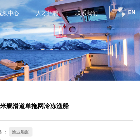
EN
视频中心
人才招聘
联系我们
.98米艉滑道单拖网冷冻渔船
 ：
渔业船舶